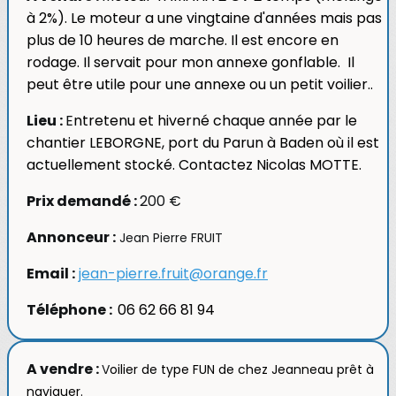
à 2%). Le moteur a une vingtaine d'années mais pas
plus de 10 heures de marche. Il est encore en
rodage. Il servait pour mon annexe gonflable. Il
peut être utile pour une annexe ou un petit voilier..
Lieu :
E
ntretenu et hiverné chaque année par le
chantier LEBORGNE, port du Parun à Baden où il est
actuellement stocké. Contactez Nicolas MOTTE.
Prix demandé :
200 €
Annonceur :
Jean Pierre FRUIT
Email :
jean-pierre.fruit@orange.fr
Téléphone :
06 62 66 81 94
A vendre :
V
oilier de type FUN de chez Jeanneau prêt à
naviguer.