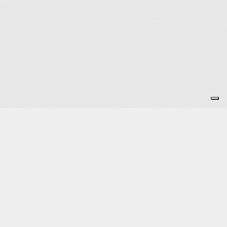
Je m'abonne à la newsletter
OK
Plan du site
Licences
Mentions légales
CGUV
Paramétrer vos cookies