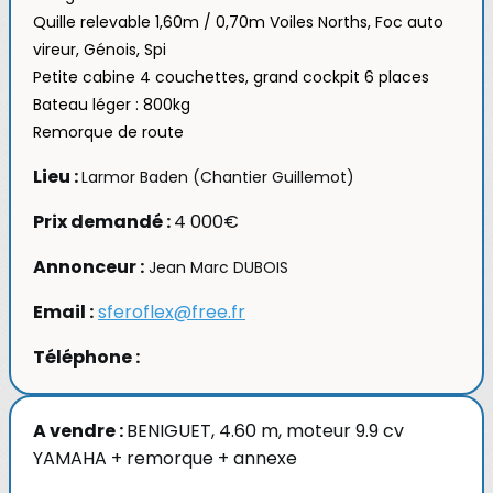
Quille relevable 1,60m / 0,70m Voiles Norths, Foc auto
vireur, Génois, Spi
Petite cabine 4 couchettes, grand cockpit 6 places
Bateau léger : 800kg
Remorque de route
Lieu :
Larmor Baden (Chantier Guillemot)
Prix demandé :
4 000€
Annonceur :
Jean Marc DUBOIS
Email :
sferoflex@free.fr
Téléphone :
A vendre :
BENIGUET, 4.60 m, moteur 9.9 cv
YAMAHA + remorque + annexe