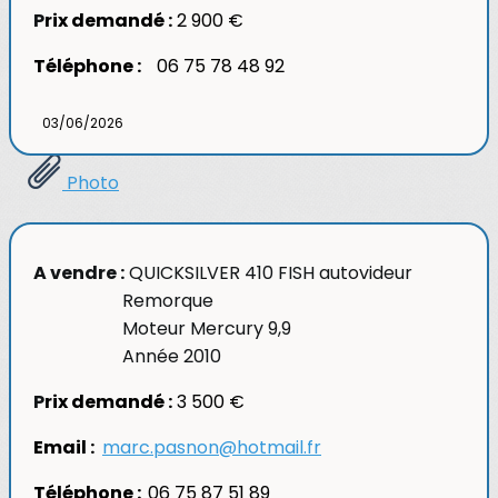
P
rix demandé :
2 900 €
Téléphone :
06 75 78 48 92
03/06/2026
Photo
A vendre :
QUICKSILVER 410 FISH autovideur
Remorque
Moteur Mercury 9,9
Année 2010
P
rix demandé :
3 500 €
Email :
marc.pasnon@hotmail.fr
Téléphone :
06 75 87 51 89