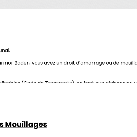
nal.
armor Baden, vous avez un droit d’amarrage ou de mouilla
applicables (Code de Transports), en tant que plaisancier, 
es Mouillages