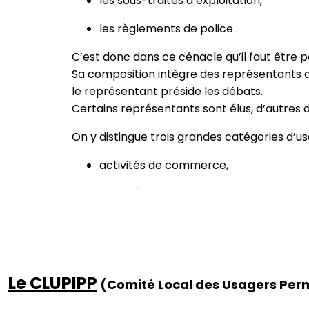
les sous-traités d’exploitation,
les règlements de police .
C’est donc dans ce cénacle qu’il faut être p
Sa composition intègre des représentants de
le représentant préside les débats.
Certains représentants sont élus, d’autres d
On y distingue trois grandes catégories d’u
activités de commerce,
activités de pêche,
activités de plaisance.
Le mandat du Conseil Portuaire est de cinq 
Il se réunit au moins deux fois par an.
Le CLUPIPP
(
C
omité
L
ocal des
U
sagers
P
er
Mais vous, usager, n’avez pas accès directe