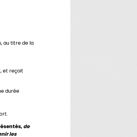
 au titre de la
, et reçoit
ne durée
ort.
résentés,
de
nir les