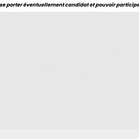
 se porter éventuellement candidat et pouvoir participe
t inscrites sur un total possible de 201 (113 de l'anlb)
s à être renouvelée annuellement.