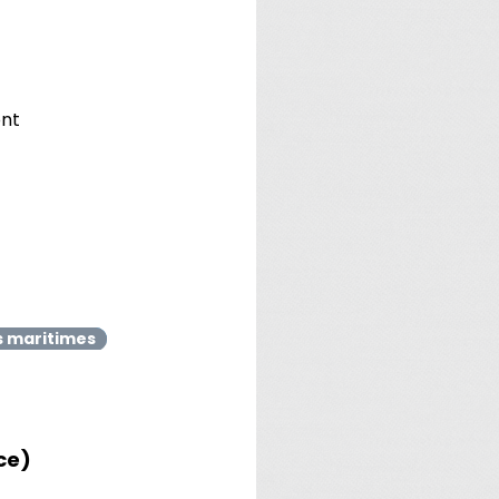
ont
s maritimes
ce)