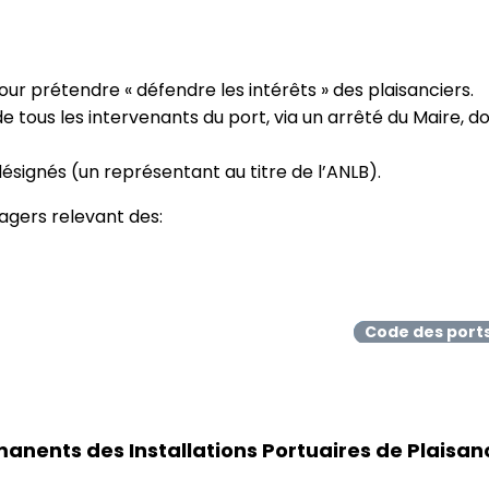
our prétendre « défendre les intérêts » des plaisanciers.
 tous les intervenants du port, via un arrêté du Maire, d
ésignés (un représentant au titre de l’ANLB).
sagers relevant des:
Code des port
ans.
manents des
I
nstallations
P
ortuaires de
P
laisan
ment au Conseil Portuaire.